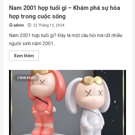
Nam 2001 hợp tuổi gì – Khám phá sự hòa
hợp trong cuộc sống
admin
22 Tháng 12, 2024
Nam 2001 hợp tuổi gì? Đây là một câu hỏi mà rất nhiều
người sinh năm 2001...
Read
Xem thêm
more
about
Nam
2001
hợp
7 MIN READ
tuổi
gì
–
Khám
phá
sự
hòa
hợp
trong
cuộc
sống