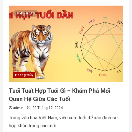
2005
Hợp
Tuổi
8 MIN READ
Gì
–
Khám
Phá
Những
Điều
Thú
Vị
Về
Tử
Vi
Phong thủy
Tuổi Tuất Hợp Tuổi Gì – Khám Phá Mối
Quan Hệ Giữa Các Tuổi
admin
22 Tháng 12, 2024
Trong văn hóa Việt Nam, việc xem tuổi để xác định sự
hợp khắc trong các mối...