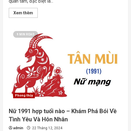
quan tâm, đặc biệt là...
Read
Xem thêm
more
about
Dần
hợp
tuổi
9 MIN READ
gì
–
Khám
Phá
Sự
Hòa
Hợp
Giữa
Các
Tuổi
Phong thủy
Nữ 1991 hợp tuổi nào – Khám Phá Bói Về
Tình Yêu Và Hôn Nhân
admin
22 Tháng 12, 2024