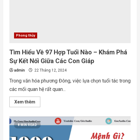
Nhà
Theo
Tuổi
Phong thủy
Tìm Hiểu Về 97 Hợp Tuổi Nào – Khám Phá
Sự Kết Nối Giữa Các Con Giáp
admin
22 Tháng 12, 2024
Trong văn hóa phương Đông, việc lựa chọn tuổi tác trong
các mối quan hệ rất quan...
Read
Xem thêm
more
about
Tìm
Hiểu
Về
8 MIN READ
97
Hợp
Tuổi