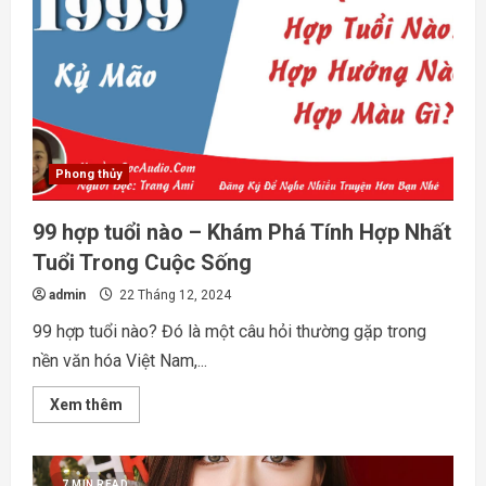
Nào
–
Khám
Phá
Sự
Kết
Nối
Giữa
Các
Con
Giáp
Phong thủy
99 hợp tuổi nào – Khám Phá Tính Hợp Nhất
Tuổi Trong Cuộc Sống
admin
22 Tháng 12, 2024
99 hợp tuổi nào? Đó là một câu hỏi thường gặp trong
nền văn hóa Việt Nam,...
Read
Xem thêm
more
about
99
hợp
tuổi
7 MIN READ