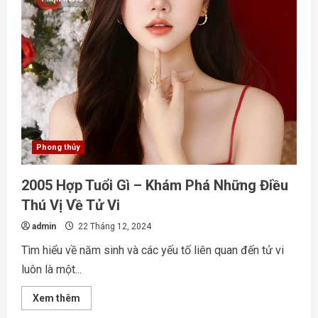
nào
–
Khám
Phá
Tính
Hợp
Nhất
Tuổi
Trong
Cuộc
Sống
Phong thủy
2005 Hợp Tuổi Gì – Khám Phá Những Điều
Thú Vị Về Tử Vi
admin
22 Tháng 12, 2024
Tìm hiểu về năm sinh và các yếu tố liên quan đến tử vi
luôn là một...
Read
Xem thêm
more
about