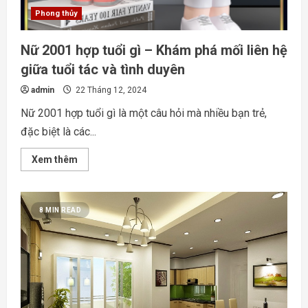
Phong thủy
Nữ 2001 hợp tuổi gì – Khám phá mối liên hệ
giữa tuổi tác và tình duyên
admin
22 Tháng 12, 2024
Nữ 2001 hợp tuổi gì là một câu hỏi mà nhiều bạn trẻ,
đặc biệt là các...
Read
Xem thêm
more
about
Nữ
2001
hợp
8 MIN READ
tuổi
gì
–
Khám
phá
mối
liên
hệ
giữa
tuổi