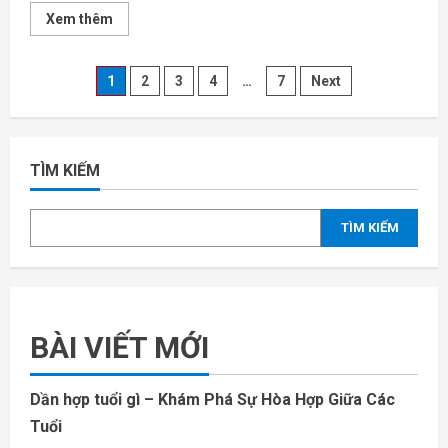
Read
Xem thêm
more
about
Tuổi
Tuất
Phân
1
2
3
4
…
7
Next
Hợp
Tuổi
Gì
trang
–
Khám
Phá
bài
TÌM KIẾM
Mối
Quan
Hệ
viết
Giữa
Các
TÌM KIẾM
Tuổi
BÀI VIẾT MỚI
Dần hợp tuổi gì – Khám Phá Sự Hòa Hợp Giữa Các
Tuổi