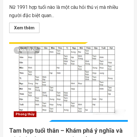
Nữ 1991 hợp tuổi nào là một câu hỏi thú vị mà nhiều
người đặc biệt quan...
Read
Xem thêm
more
about
Nữ
1991
hợp
8 MIN READ
tuổi
nào
–
Khám
Phá
Bói
Về
Tình
Yêu
Và
Hôn
Nhân
Phong thủy
Tam hợp tuổi thân – Khám phá ý nghĩa và