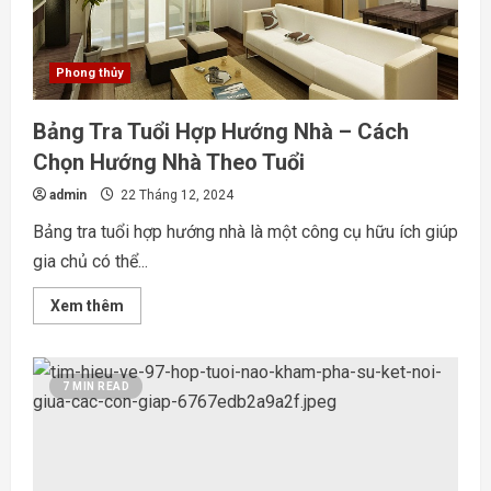
tác
và
tình
duyên
Phong thủy
Bảng Tra Tuổi Hợp Hướng Nhà – Cách
Chọn Hướng Nhà Theo Tuổi
admin
22 Tháng 12, 2024
Bảng tra tuổi hợp hướng nhà là một công cụ hữu ích giúp
gia chủ có thể...
Read
Xem thêm
more
about
Bảng
Tra
Tuổi
7 MIN READ
Hợp
Hướng
Nhà
–
Cách
Chọn
Hướng