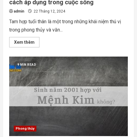
cách áp dụng trong cuộc sống
admin
22 Tháng 12, 2024
Tam hợp tuổi thân là một trong những khái niệm thú vị
trong phong thủy và văn...
Read
Xem thêm
more
about
Tam
hợp
tuổi
9 MIN READ
thân
–
Khám
phá
ý
nghĩa
và
cách
áp
dụng
trong
cuộc
sống
Phong thủy