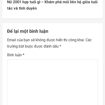
Nữ 2001 hợp tuổi gì – Khám phá mối liên hệ giữa tuổi
t
tác và tình duyên
i
n
Để lại một bình luận
u
Email của bạn sẽ không được hiển thị công khai.
Các
e
trường bắt buộc được đánh dấu
*
R
Bình luận
*
e
a
d
i
n