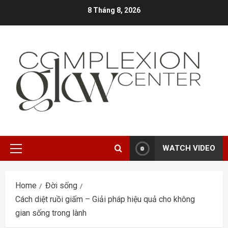
Skip
8 Tháng 8, 2026
to
content
WATCH VIDEO
Primary
Menu
Home
Đời sống
Cách diệt ruồi giấm – Giải pháp hiệu quả cho không
gian sống trong lành