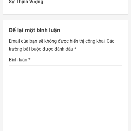
Sự Thịnh Vượng
i
n
Để lại một bình luận
u
Email của bạn sẽ không được hiển thị công khai.
Các
e
trường bắt buộc được đánh dấu
*
R
Bình luận
*
e
a
d
i
n