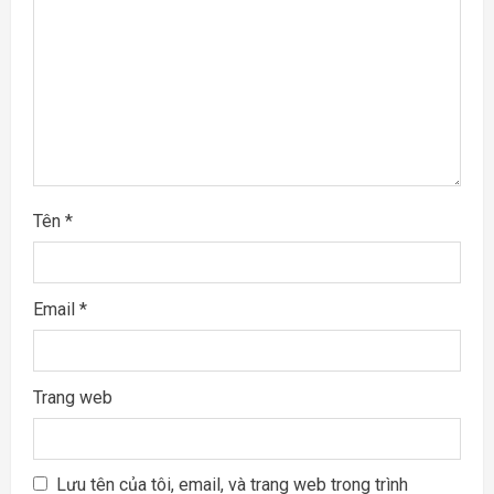
a
d
i
n
g
Tên
*
Email
*
Trang web
Lưu tên của tôi, email, và trang web trong trình