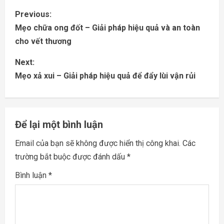
C
Previous:
Mẹo chữa ong đốt – Giải pháp hiệu quả và an toàn
o
cho vết thương
n
Next:
Mẹo xả xui – Giải pháp hiệu quả để đẩy lùi vận rủi
t
i
n
Để lại một bình luận
u
Email của bạn sẽ không được hiển thị công khai.
Các
trường bắt buộc được đánh dấu
*
e
Bình luận
*
R
e