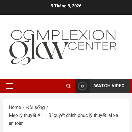
Skip
9 Tháng 8, 2026
to
content
WATCH VIDEO
Primary
Menu
Home
Đời sống
Mẹo lý thuyết A1 – Bí quyết chinh phục lý thuyết lái xe
an toàn